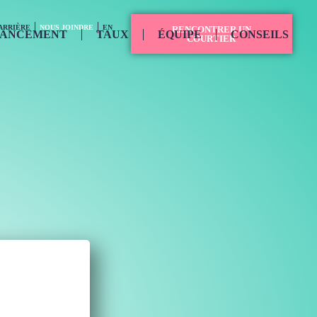
ARRIÈRE
NOUS JOINDRE
EN
RENCONTRER UN
NANCEMENT
TAUX
ÉQUIPE
CONSEILS
COURTIER