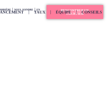
ARRIÈRE
NOUS JOINDRE
EN
RENCONTRER UN
NANCEMENT
TAUX
ÉQUIPE
CONSEILS
COURTIER
ratégies pour un
hypothécaire
tageux
rocher un taux hypothécaire
emande plus que les vieux conseils