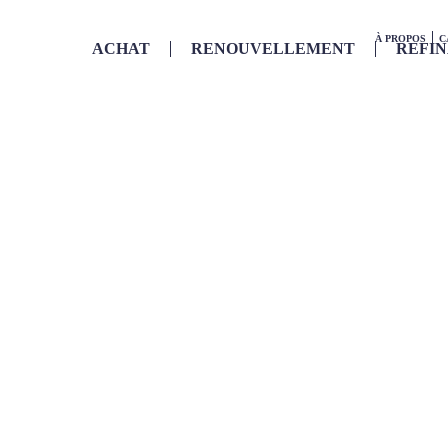
À PROPOS
C
ACHAT
RENOUVELLEMENT
REFI
ACHAT
12 st
taux 
avan
En 2026, déc
avantageux d